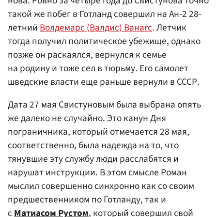
нова. Ровно за четыре года до Свистунова точно
такой же побег в Готланд совершил на Ан-2 28-
летний
Волдемарс (Валдис) Ванагс
. Летчик
тогда получил политическое убежище, однако
позже он раскаялся, вернулся к семье
на родину и тоже сел в тюрьму. Его самолет
шведские власти еще раньше вернули в СССР.
Дата 27 мая Свистуновым была выбрана опять
же далеко не случайно. Это канун Дня
пограничника, который отмечается 28 мая,
соответственно, была надежда на то, что
тянувшие эту службу люди расслабятся и
нарушат инструкции. В этом смысле Роман
мыслил совершенно синхронно как со своим
предшественником по Готланду, так и
с
Матиасом Рустом
, который совершил свой