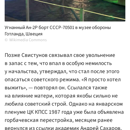
Угнанный Ан-2Р борт СССР-70501 в музее обороны
Готланда, Швеция
Wikimedia Commons
Позже Свистунов связывал свое увольнение
в запас с тем, что впал в особую немилость
у начальства, утверждал, что стал после этого
опасаться советского режима. «Я просто хотел
выжить», — повторял он. Ссылался также
на влияние матери, которая якобы сильно не
любила советский строй. Однако на январском
пленуме
ЦК КПСС
1987 года уже была объявлена
горбачевская перестройка, месяцем ранее
вернулся из ссылки академик
Андрей Сахаров
,