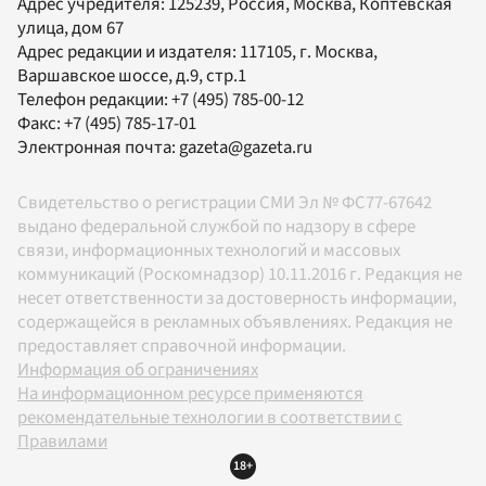
Адрес учредителя: 125239, Россия, Москва, Коптевская
улица, дом 67
Адрес редакции и издателя:
117105
, г.
Москва
,
Варшавское шоссе, д.9, стр.1
Телефон редакции:
+7 (495) 785-00-12
Факс:
+7 (495) 785-17-01
Электронная почта:
gazeta@gazeta.ru
Свидетельство о регистрации СМИ Эл № ФС77-67642
выдано федеральной службой по надзору в сфере
связи, информационных технологий и массовых
коммуникаций (Роскомнадзор) 10.11.2016 г. Редакция не
несет ответственности за достоверность информации,
содержащейся в рекламных объявлениях. Редакция не
предоставляет справочной информации.
Информация об ограничениях
На информационном ресурсе применяются
рекомендательные технологии в соответствии с
Правилами
18+