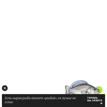
Если сырая рыба пахнет «рыбой», ее лучше не
есть!