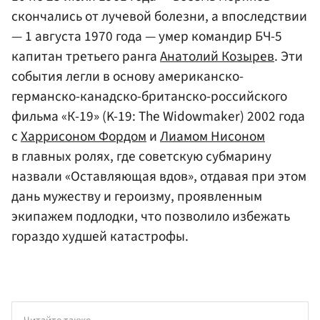
скончались от лучевой болезни, а впоследствии
— 1 августа 1970 года — умер командир БЧ-5
капитан третьего ранга
Анатолий Козырев
. Эти
события легли в основу американско-
германско-канадско-британско-российского
фильма «К-19» (K-19: The Widowmaker) 2002 года
с
Харрисоном Фордом
и
Лиамом Нисоном
в главных ролях, где советскую субмарину
назвали «Оставляющая вдов», отдавая при этом
дань мужеству и героизму, проявленным
экипажем подлодки, что позволило избежать
гораздо худшей катастрофы.