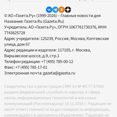
© АО «Газета.Ру» (1999-2026) – Главные новости дня
Название:
Газета.Ru
(Gazeta.Ru)
Учредитель:
АО «Газета.Ру»
, ОГРН 1067761730376, ИНН
7743625728
Адрес учредителя: 125239, Россия, Москва, Коптевская
улица, дом 67
Адрес редакции и издателя:
117105
, г.
Москва
,
Варшавское шоссе, д.9, стр.1
Телефон редакции:
+7 (495) 785-00-12
Факс:
+7 (495) 785-17-01
Электронная почта:
gazeta@gazeta.ru
Свидетельство о регистрации СМИ Эл № ФС77-67642
выдано федеральной службой по надзору в сфере
связи, информационных технологий и массовых
коммуникаций (Роскомнадзор) 10.11.2016 г. Редакция не
несет ответственности за достоверность информации,
содержащейся в рекламных объявлениях. Редакция не