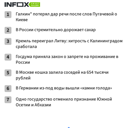
1
Галкин* потерял дар речи после слов Пугачевой о
Киеве
2
В России стремительно дорожает сахар
3
Кремль переиграл Литву: хитрость с Калининградом
сработала
4
Госдума приняла закон о запрете на проживание в
России
5
В Москве кошка залила соседей на 654 тысячи
рублей
6
В Германии из-под воды вышли «камни голода»
7
Одно государство отменило признание Южной
Осетии и Абхазии