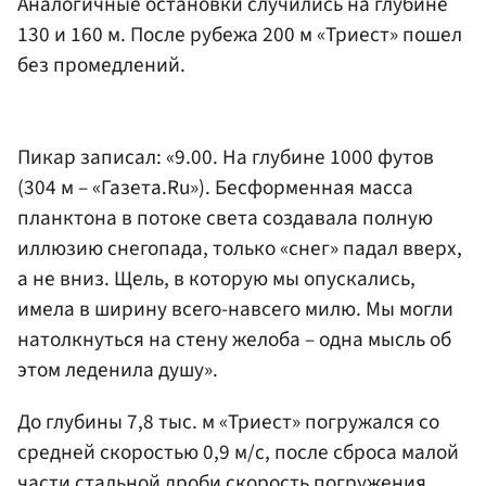
Аналогичные остановки случились на глубине
130 и 160 м. После рубежа 200 м «Триест» пошел
без промедлений.
Пикар записал: «9.00. На глубине 1000 футов
(304 м – «Газета.Ru»). Бесформенная масса
планктона в потоке света создавала полную
иллюзию снегопада, только «снег» падал вверх,
а не вниз. Щель, в которую мы опускались,
имела в ширину всего-навсего милю. Мы могли
натолкнуться на стену желоба – одна мысль об
этом леденила душу».
До глубины 7,8 тыс. м «Триест» погружался со
средней скоростью 0,9 м/с, после сброса малой
части стальной дроби скорость погружения