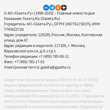
© АО «Газета.Ру» (1999-2026) – Главные новости дня
Название:
Газета.Ru
(Gazeta.Ru)
Учредитель:
АО «Газета.Ру»
, ОГРН 1067761730376, ИНН
7743625728
Адрес учредителя: 125239, Россия, Москва, Коптевская
улица, дом 67
Адрес редакции и издателя:
117105
, г.
Москва
,
Варшавское шоссе, д.9, стр.1
Телефон редакции:
+7 (495) 785-00-12
Факс:
+7 (495) 785-17-01
Электронная почта:
gazeta@gazeta.ru
Свидетельство о регистрации СМИ Эл № ФС77-67642
выдано федеральной службой по надзору в сфере
связи, информационных технологий и массовых
коммуникаций (Роскомнадзор) 10.11.2016 г. Редакция не
несет ответственности за достоверность информации,
содержащейся в рекламных объявлениях. Редакция не