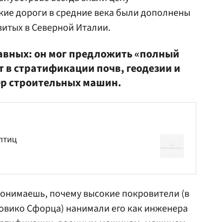
кие дороги в средние века были дополнены
витых в Северной Италии.
равных: он мог предложить «полный
рт в стратификации почв, геодезии и
ер строительных машин.
птиц
понимаешь, почему высокие покровители (в
овико Сфорца) нанимали его как инженера