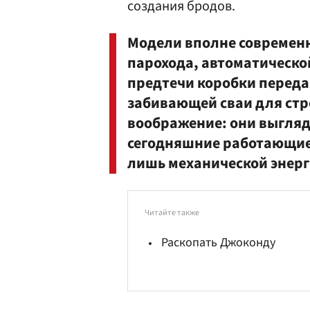
создания бродов.
Модели вполне современ
парохода, автоматическо
предтечи коробки перед
забивающей сваи для ст
воображение: они выглядя
сегодняшние работающие 
лишь механической энерги
Читайте также
Раскопать Джоконду