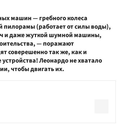
ных машин — гребного колеса
й пилорамы (работает от силы воды),
ач и даже жуткой шумной машины,
роительства, — поражают
т соверешенно так же, как и
устройства! Леонардо не хватало
и, чтобы двигать их.