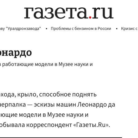
аву "Уралдронзавода"
Проблемы с бензином в России
Кризис с
онардо
 работающие модели в Музее науки и
охода, крыло, способное поднять
ечерпалка — эскизы машин Леонардо да
ющие модели в Музее науки и
побывала корреспондент «Газеты.Ru».