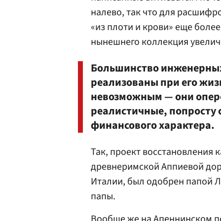
налево, так что для расшифр
«из плоти и крови» еще более
нынешнего коллекция увелич
Большинство инженерных
реализованы при его жизн
невозможным — они оперед
реалистичные, попросту 
финансового характера.
Так, проект восстановления 
древнеримской Аппиевой дор
Италии, был одобрен папой Ль
папы.
Вообще же на Апеннинском по