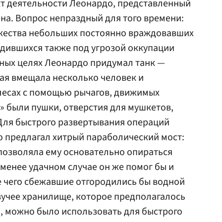
кт деятельности Леонардо, представленный
на. Вопрос непраздный для того времени:
ожества небольших постоянно враждовавших
одившихся также под угрозой оккупации
нных целях Леонардо придумал танк —
ая вмещала несколько человек и
лесах с помощью рычагов, движимых
» были пушки, отверстия для мушкетов,
Для быстрого развертывания операций
о предлагал хитрый параболический мост:
позволяла ему основательно опираться
 менее удачном случае он же помог бы и
е чего сбежавшие отгородились бы водной
вучее хранилище, которое предполагалось
, можно было использовать для быстрого