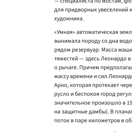
— специалиста по мостам, ф
для придворных увеселений и 
художника.
«Умная» автоматическая зем
вынимала породу со дна водо
рядом резервуар. Масса маш
тяжестей — здесь Леонардо в
о рычаге. Причем предполага
массу времени и сил Леонард
Арно, которая протекает чер
русло и беспокоя город рег
значительное произошло в 19
на защитные дамбы). В планах
поток в паре километров в об