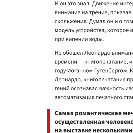
И он это знал. Движение инте
внимание на трение, показав
скольжения. Думал он и о том
модель устройства, которое 
при кипении воды.
Не обошел Леонардо внимани
времени — книгопечатание, и
году
Иоганном Гутенбергом
. 
Леонардо, книгопечатание пре
гений осознавал важность из
автоматизация печатного ста
Самая романтическая мечт
осуществленная человеко
на выставке нескольким