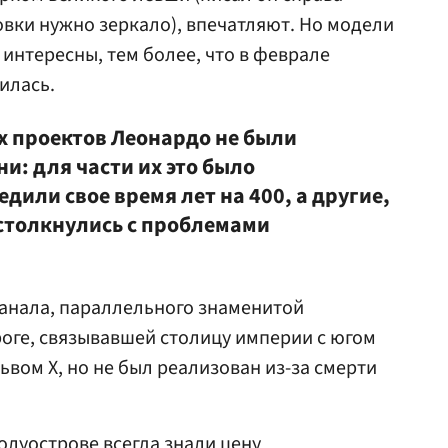
овки нужно зеркало), впечатляют. Но модели
 интересны, тем более, что в феврале
илась.
 проектов Леонардо не были
и: для части их это было
или свое время лет на 400, а другие,
столкнулись с проблемами
канала, параллельного знаменитой
оге, связывавшей столицу империи с югом
вом X, но не был реализован из-за смерти
луострове всегда знали цену