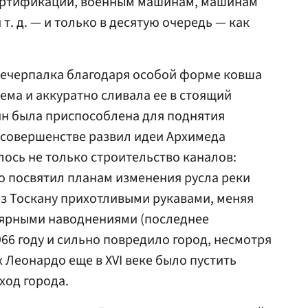
ортификации, военным машинам, машинам
т. д. — и только в десятую очередь — как
лечерпалка благодаря особой форме ковша
ема и аккуратно сливала ее в стоящий
ин была приспособлена для поднятия
 совершенстве развил идеи Архимеда
лось не только строительство каналов:
о посвятил планам изменения русла реки
ез Тоскану прихотливыми рукавами, меняя
улярными наводнениями (последнее
66 году и сильно повредило город, несмотря
 Леонардо еще в XVI веке было пустить
ход города.