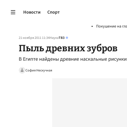
Новости
Спорт
Покушение на гл
21 ноября 2011 11:34
Наука
ТВЗ
Пыль древних зубров
В Египте найдены древние наскальные рисунки
София Нескучная