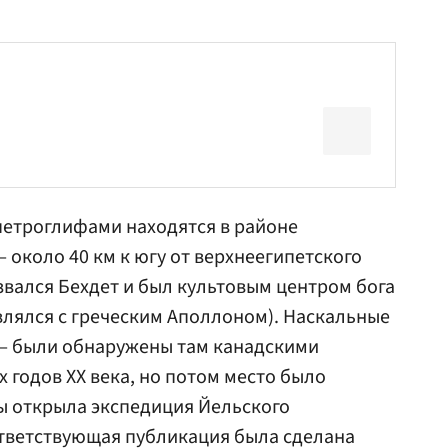
петроглифами находятся в районе
 около 40 км к югу от верхнеегипетского
звался Бехдет и был культовым центром бога
влялся с греческим Аполлоном). Наскальные
— были обнаружены там канадскими
х годов XX века, но потом место было
ы открыла экспедиция Йельского
оответствующая публикация была сделана