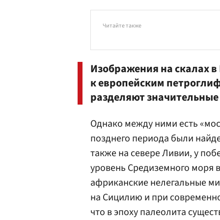
Читайте также
Изображения на скалах в 
к европейским петроглиф
разделяют значительные 
Однако между ними есть «мос
позднего периода были найде
также на севере Ливии, у поб
уровень Средиземного моря в
африканские нелегальные ми
на Сицилию и при современно
что в эпоху палеолита сущес