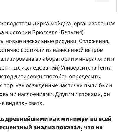
руководством Дирка Хюйджа, организованная
а и истории Брюсселя (Бельгия)
ты новые наскальные рисунки. Отложения,
стично состояли из нанесенной ветром
нализирована в лаборатории минералогии и
ентных исследований) Университета Гента
метод датировки способен определить,
х пор, как осажденные частички пыли были
новыми наслоениями. Другими словами, он
не видела» света.
сь древнейшими как минимум во всей
сцентный анализ показал, что их