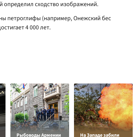
й определил сходство изображений.
тны петроглифы (например, Онежский бес
остигает 4 000 лет.
Рыбоводы Армении
На Западе забили