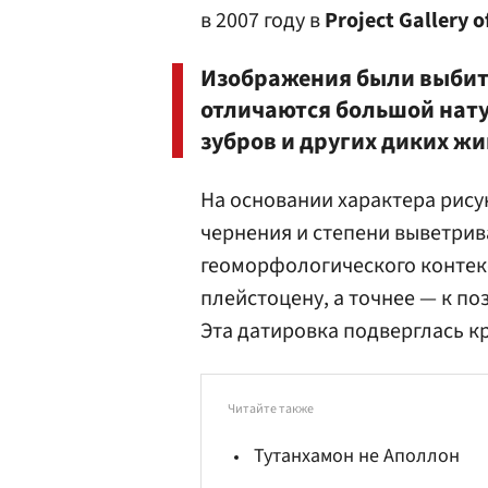
в 2007 году в
Project Gallery o
Изображения были выбиты
отличаются большой нат
зубров и других диких ж
На основании характера рисун
чернения и степени выветрив
геоморфологического контек
плейстоцену, а точнее — к поз
Эта датировка подверглась к
Читайте также
Тутанхамон не Аполлон