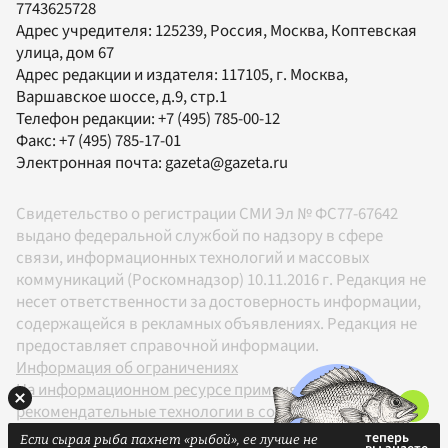
7743625728
Адрес учредителя: 125239, Россия, Москва, Коптевская
улица, дом 67
Адрес редакции и издателя:
117105
, г.
Москва
,
Варшавское шоссе, д.9, стр.1
Телефон редакции:
+7 (495) 785-00-12
Факс:
+7 (495) 785-17-01
Электронная почта:
gazeta@gazeta.ru
Свидетельство о регистрации СМИ Эл № ФС77-67642
выдано федеральной службой по надзору в сфере
связи, информационных технологий и массовых
коммуникаций (Роскомнадзор) 10.11.2016 г. Редакция не
несет ответственности за достоверность информации,
содержащейся в рекламных объявлениях. Редакция не
предоставляет справочной информации.
Информация об ограничениях
На информационном ресурсе применяются
рекомендательные технологии в соответствии с
Правилами
Если сырая рыба пахнет «рыбой», ее лучше не