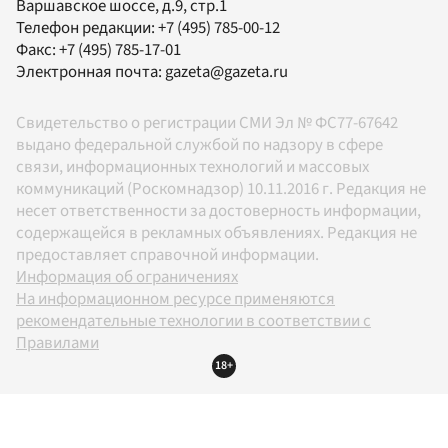
Варшавское шоссе, д.9, стр.1
Телефон редакции:
+7 (495) 785-00-12
Факс:
+7 (495) 785-17-01
Электронная почта:
gazeta@gazeta.ru
Свидетельство о регистрации СМИ Эл № ФС77-67642
выдано федеральной службой по надзору в сфере
связи, информационных технологий и массовых
коммуникаций (Роскомнадзор) 10.11.2016 г. Редакция не
несет ответственности за достоверность информации,
содержащейся в рекламных объявлениях. Редакция не
предоставляет справочной информации.
Информация об ограничениях
На информационном ресурсе применяются
рекомендательные технологии в соответствии с
Правилами
18+