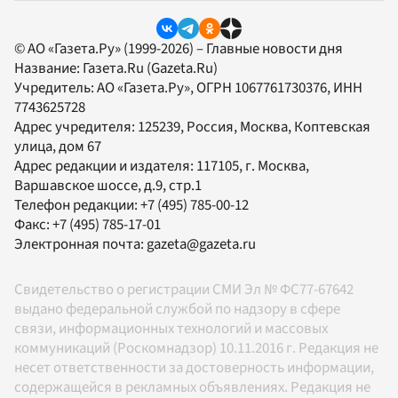
© АО «Газета.Ру» (1999-2026) – Главные новости дня
Название:
Газета.Ru
(Gazeta.Ru)
Учредитель:
АО «Газета.Ру»
, ОГРН 1067761730376, ИНН
7743625728
Адрес учредителя: 125239, Россия, Москва, Коптевская
улица, дом 67
Адрес редакции и издателя:
117105
, г.
Москва
,
Варшавское шоссе, д.9, стр.1
Телефон редакции:
+7 (495) 785-00-12
Факс:
+7 (495) 785-17-01
Электронная почта:
gazeta@gazeta.ru
Свидетельство о регистрации СМИ Эл № ФС77-67642
выдано федеральной службой по надзору в сфере
связи, информационных технологий и массовых
коммуникаций (Роскомнадзор) 10.11.2016 г. Редакция не
несет ответственности за достоверность информации,
содержащейся в рекламных объявлениях. Редакция не