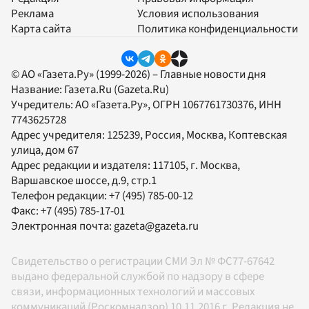
Реклама
Условия использования
Карта сайта
Политика конфиденциальности
© АО «Газета.Ру» (1999-2026) – Главные новости дня
Название:
Газета.Ru
(Gazeta.Ru)
Учредитель:
АО «Газета.Ру»
, ОГРН 1067761730376, ИНН
7743625728
Адрес учредителя: 125239, Россия, Москва, Коптевская
улица, дом 67
Адрес редакции и издателя:
117105
, г.
Москва
,
Варшавское шоссе, д.9, стр.1
Телефон редакции:
+7 (495) 785-00-12
Факс:
+7 (495) 785-17-01
Электронная почта:
gazeta@gazeta.ru
Свидетельство о регистрации СМИ Эл № ФС77-67642
выдано федеральной службой по надзору в сфере
связи, информационных технологий и массовых
коммуникаций (Роскомнадзор) 10.11.2016 г. Редакция не