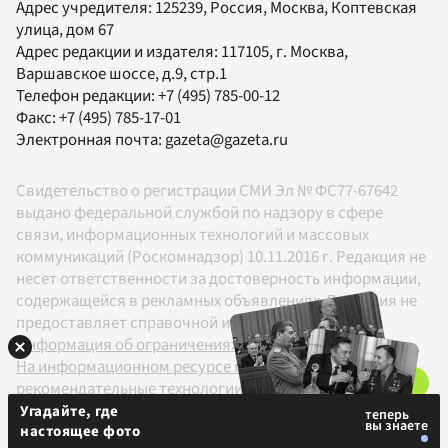
Адрес учредителя: 125239, Россия, Москва, Коптевская
улица, дом 67
Адрес редакции и издателя:
117105
, г.
Москва
,
Варшавское шоссе, д.9, стр.1
Телефон редакции:
+7 (495) 785-00-12
Факс:
+7 (495) 785-17-01
Электронная почта:
gazeta@gazeta.ru
Свидетельство о регистрации СМИ Эл № ФС77-67642
выдано федеральной службой по надзору в сфере
связи, информационных технологий и массовых
коммуникаций (Роскомнадзор) 10.11.2016 г. Редакция не
несет ответственности за достоверность информации,
содержащейся в рекламных объявлениях. Редакция не
предоставляет справочной информации.
Информация об ограничениях
На информационном ресурсе применяются
рекомендательные технологии в соответствии с
Правилами
Угадайте, где
настоящее фото
18+