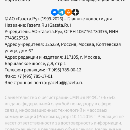
© АО «Газета.Ру» (1999-2026) – Главные новости дня
Название:
Газета.Ru
(Gazeta.Ru)
Учредитель:
АО «Газета.Ру»
, ОГРН 1067761730376, ИНН
7743625728
Адрес учредителя: 125239, Россия, Москва, Коптевская
улица, дом 67
Адрес редакции и издателя:
117105
, г.
Москва
,
Варшавское шоссе, д.9, стр.1
Телефон редакции:
+7 (495) 785-00-12
Факс:
+7 (495) 785-17-01
Электронная почта:
gazeta@gazeta.ru
Свидетельство о регистрации СМИ Эл № ФС77-67642
выдано федеральной службой по надзору в сфере
связи, информационных технологий и массовых
коммуникаций (Роскомнадзор) 10.11.2016 г. Редакция не
несет ответственности за достоверность информации,
содержащейся в рекламных объявлениях. Редакция не