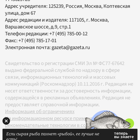
Адрес учредителя: 125239, Россия, Москва, Коптевская
улица, дом 67
Адрес редакции и издателя:
117105
, г.
Москва
,
Варшавское шоссе, д.9, стр.1
Телефон редакции:
+7 (495) 785-00-12
Факс:
+7 (495) 785-17-01
Электронная почта:
gazeta@gazeta.ru
Свидетельство о регистрации СМИ Эл № ФС77-67642
выдано федеральной службой по надзору в сфере
связи, информационных технологий и массовых
коммуникаций (Роскомнадзор) 10.11.2016 г. Редакция не
несет ответственности за достоверность информации,
содержащейся в рекламных объявлениях. Редакция не
предоставляет справочной информации.
Информация об ограничениях
На информационном ресурсе применяются
рекомендательные технологии в соответствии с
Правилами
Если сырая рыба пахнет «рыбой», ее лучше не
18+
есть!