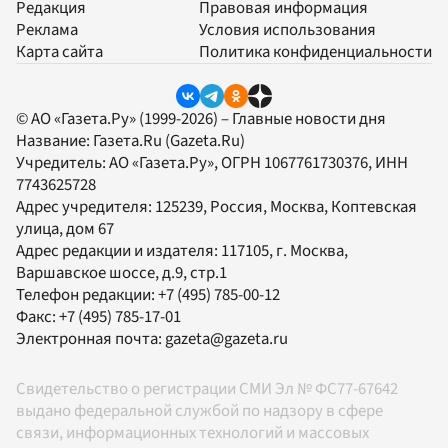
Редакция
Правовая информация
Реклама
Условия использования
Карта сайта
Политика конфиденциальности
© АО «Газета.Ру» (1999-2026) – Главные новости дня
Название:
Газета.Ru
(Gazeta.Ru)
Учредитель:
АО «Газета.Ру»
, ОГРН 1067761730376, ИНН
7743625728
Адрес учредителя: 125239, Россия, Москва, Коптевская
улица, дом 67
Адрес редакции и издателя:
117105
, г.
Москва
,
Варшавское шоссе, д.9, стр.1
Телефон редакции:
+7 (495) 785-00-12
Факс:
+7 (495) 785-17-01
Электронная почта:
gazeta@gazeta.ru
Свидетельство о регистрации СМИ Эл № ФС77-67642
выдано федеральной службой по надзору в сфере
связи, информационных технологий и массовых