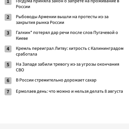
1
Госдума приняла закон о запрете на проживание в
России
2
Рыбоводы Армении вышли на протесты из-за
закрытия рынка России
3
Галкин* потерял дар речи после слов Пугачевой о
Киеве
4
Кремль переиграл Литву: хитрость с Калининградом
сработала
5
На Западе забили тревогу из-за угрозы окончания
СВО
6
В России стремительно дорожает сахар
7
Ермолаев день: что можно и нельзя делать 8 августа