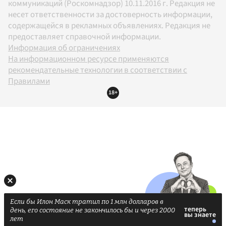
коммуникаций (Роскомнадзор) 10.11.2016 г. Редакция не
несет ответственности за достоверность информации,
содержащейся в рекламных объявлениях. Редакция не
предоставляет справочной информации.
Информация об ограничениях
На информационном ресурсе применяются
рекомендательные технологии в соответствии с
Правилами
18+
Если бы Илон Маск тратил по 1 млн долларов в
день, его состояние не закончилось бы и через 2000
лет