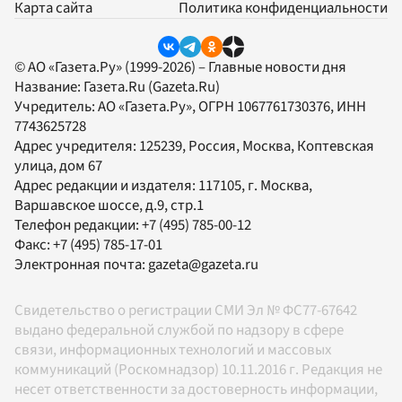
Карта сайта
Политика конфиденциальности
© АО «Газета.Ру» (1999-2026) – Главные новости дня
Название:
Газета.Ru
(Gazeta.Ru)
Учредитель:
АО «Газета.Ру»
, ОГРН 1067761730376, ИНН
7743625728
Адрес учредителя: 125239, Россия, Москва, Коптевская
улица, дом 67
Адрес редакции и издателя:
117105
, г.
Москва
,
Варшавское шоссе, д.9, стр.1
Телефон редакции:
+7 (495) 785-00-12
Факс:
+7 (495) 785-17-01
Электронная почта:
gazeta@gazeta.ru
Свидетельство о регистрации СМИ Эл № ФС77-67642
выдано федеральной службой по надзору в сфере
связи, информационных технологий и массовых
коммуникаций (Роскомнадзор) 10.11.2016 г. Редакция не
несет ответственности за достоверность информации,