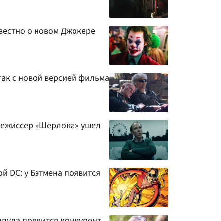
звестно о новом Джокере
так с новой версией фильма
 режиссер «Шерлока» ушел
й DC: у Бэтмена появится
дпула появится конкурент