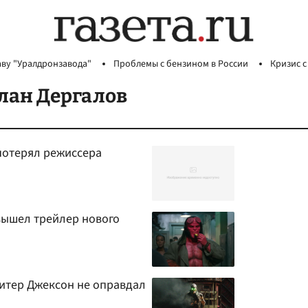
аву "Уралдронзавода"
Проблемы с бензином в России
Кризис с
лан Дергалов
 потерял режиссера
вышел трейлер нового
Питер Джексон не оправдал