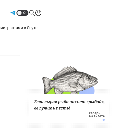
Авторизоваться
 мигрантами в Сеуте
Если сырая рыба пахнет «рыбой»,
ее лучше не есть!