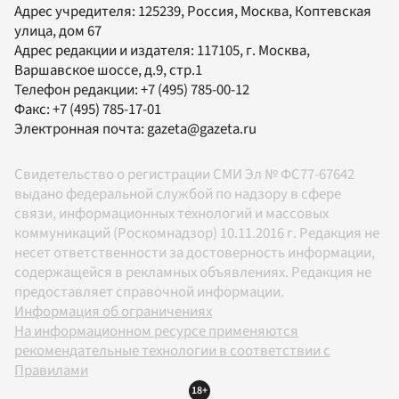
Адрес учредителя: 125239, Россия, Москва, Коптевская
улица, дом 67
Адрес редакции и издателя:
117105
, г.
Москва
,
Варшавское шоссе, д.9, стр.1
Телефон редакции:
+7 (495) 785-00-12
Факс:
+7 (495) 785-17-01
Электронная почта:
gazeta@gazeta.ru
Свидетельство о регистрации СМИ Эл № ФС77-67642
выдано федеральной службой по надзору в сфере
связи, информационных технологий и массовых
коммуникаций (Роскомнадзор) 10.11.2016 г. Редакция не
несет ответственности за достоверность информации,
содержащейся в рекламных объявлениях. Редакция не
предоставляет справочной информации.
Информация об ограничениях
На информационном ресурсе применяются
рекомендательные технологии в соответствии с
Правилами
18+