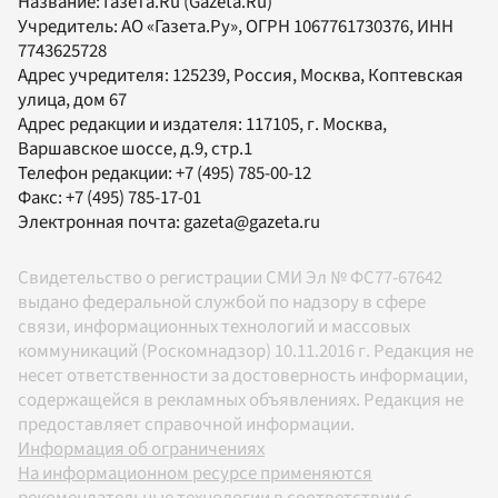
Название:
Газета.Ru
(Gazeta.Ru)
Учредитель:
АО «Газета.Ру»
, ОГРН 1067761730376, ИНН
7743625728
Адрес учредителя: 125239, Россия, Москва, Коптевская
улица, дом 67
Адрес редакции и издателя:
117105
, г.
Москва
,
Варшавское шоссе, д.9, стр.1
Телефон редакции:
+7 (495) 785-00-12
Факс:
+7 (495) 785-17-01
Электронная почта:
gazeta@gazeta.ru
Свидетельство о регистрации СМИ Эл № ФС77-67642
выдано федеральной службой по надзору в сфере
связи, информационных технологий и массовых
коммуникаций (Роскомнадзор) 10.11.2016 г. Редакция не
несет ответственности за достоверность информации,
содержащейся в рекламных объявлениях. Редакция не
предоставляет справочной информации.
Информация об ограничениях
На информационном ресурсе применяются