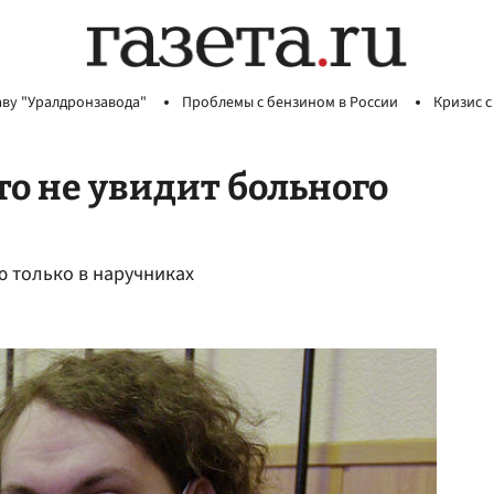
аву "Уралдронзавода"
Проблемы с бензином в России
Кризис с
то не увидит больного
ю только в наручниках