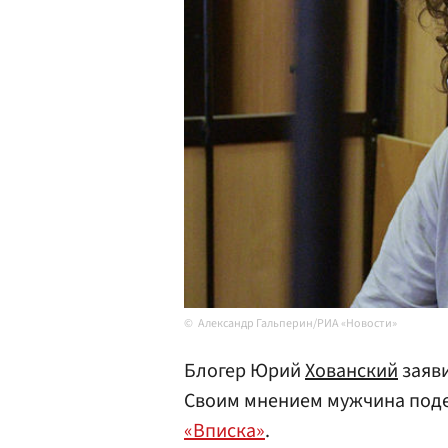
Александр Гальперин/РИА «Новости»
Блогер Юрий
Хованский
заяви
Своим мнением мужчина поде
«Вписка»
.