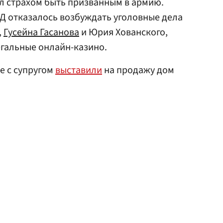
л страхом быть призванным в армию.
ВД отказалось возбуждать уголовные дела
,
Гусейна Гасанова
и Юрия Хованского,
гальные онлайн-казино.
е с супругом
выставили
на продажу дом