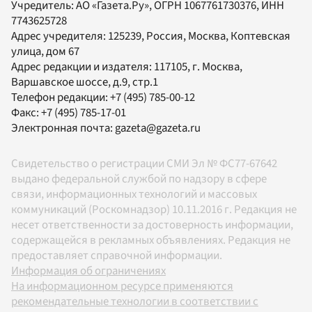
Учредитель:
АО «Газета.Ру»
, ОГРН 1067761730376, ИНН
7743625728
Адрес учредителя: 125239, Россия, Москва, Коптевская
улица, дом 67
Адрес редакции и издателя:
117105
, г.
Москва
,
Варшавское шоссе, д.9, стр.1
Телефон редакции:
+7 (495) 785-00-12
Факс:
+7 (495) 785-17-01
Электронная почта:
gazeta@gazeta.ru
Свидетельство о регистрации СМИ Эл № ФС77-67642
выдано федеральной службой по надзору в сфере
связи, информационных технологий и массовых
коммуникаций (Роскомнадзор) 10.11.2016 г. Редакция не
несет ответственности за достоверность информации,
содержащейся в рекламных объявлениях. Редакция не
предоставляет справочной информации.
Информация об ограничениях
На информационном ресурсе применяются
рекомендательные технологии в соответствии с