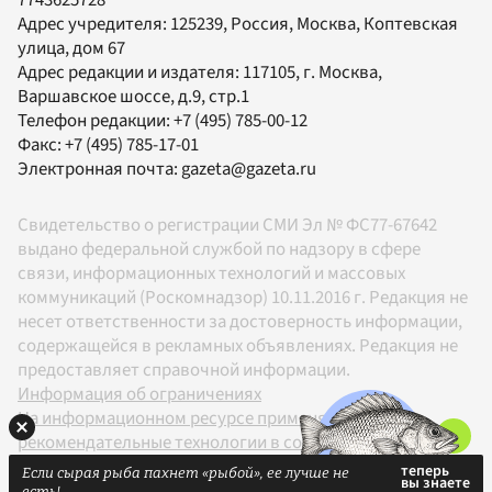
Адрес учредителя: 125239, Россия, Москва, Коптевская
улица, дом 67
Адрес редакции и издателя:
117105
, г.
Москва
,
Варшавское шоссе, д.9, стр.1
Телефон редакции:
+7 (495) 785-00-12
Факс:
+7 (495) 785-17-01
Электронная почта:
gazeta@gazeta.ru
Свидетельство о регистрации СМИ Эл № ФС77-67642
выдано федеральной службой по надзору в сфере
связи, информационных технологий и массовых
коммуникаций (Роскомнадзор) 10.11.2016 г. Редакция не
несет ответственности за достоверность информации,
содержащейся в рекламных объявлениях. Редакция не
предоставляет справочной информации.
Информация об ограничениях
На информационном ресурсе применяются
рекомендательные технологии в соответствии с
Правилами
Если сырая рыба пахнет «рыбой», ее лучше не
18+
есть!