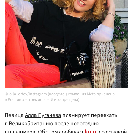
alla_orfey/Instagram (владелец компания Meta признана
в России экстремистской и запрещена)
Певица
Алла Пугачева
планирует переехать
в
Великобританию
после новогодних
праздников. Об этом сообщает
kp.ru
со ссылкой