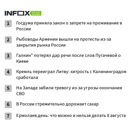
1
Госдума приняла закон о запрете на проживание в
России
2
Рыбоводы Армении вышли на протесты из-за
закрытия рынка России
3
Галкин* потерял дар речи после слов Пугачевой о
Киеве
4
Кремль переиграл Литву: хитрость с Калининградом
сработала
5
На Западе забили тревогу из-за угрозы окончания
СВО
6
В России стремительно дорожает сахар
7
Ермолаев день: что можно и нельзя делать 8 августа