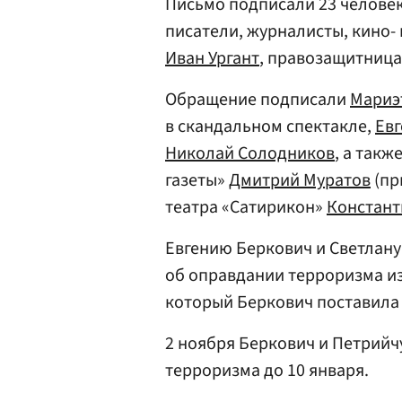
Письмо подписали 23 человека
писатели, журналисты, кино-
Иван Ургант
, правозащитниц
Обращение подписали
Мариэ
в скандальном спектакле,
Ев
Николай Солодников
, а такж
газеты»
Дмитрий Муратов
(пр
театра «Сатирикон»
Констант
Евгению Беркович и Светлану
об оправдании терроризма из
который Беркович поставила
2 ноября Беркович и Петрий
терроризма до 10 января.