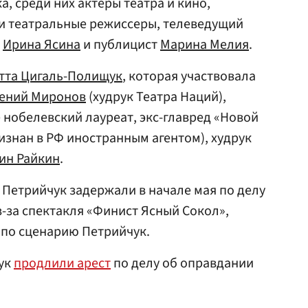
, среди них актеры театра и кино,
 и театральные режиссеры, телеведущий
а
Ирина Ясина
и публицист
Марина Мелия
.
тта Цигаль-Полищук
, которая участвовала
гений Миронов
(худрук Театра Наций),
е нобелевский лауреат, экс-главред «Новой
изнан в РФ иностранным агентом), худрук
ин Райкин
.
 Петрийчук задержали в начале мая по делу
-за спектакля «Финист Ясный Сокол»,
 по сценарию Петрийчук.
чук
продлили арест
по делу об оправдании