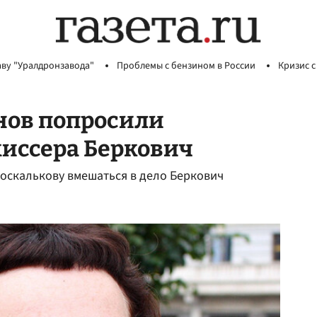
аву "Уралдронзавода"
Проблемы с бензином в России
Кризис с
нов попросили
жиссера Беркович
Москалькову вмешаться в дело Беркович