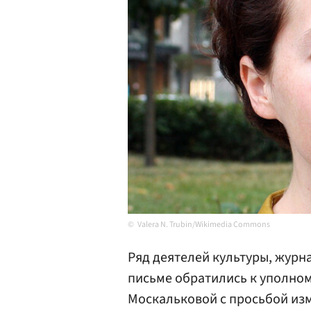
Valera N. Trubin/Wikimedia Commons
Ряд деятелей культуры, журн
письме обратились к уполно
Москальковой с просьбой из