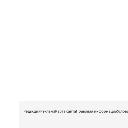
Редакция
Реклама
Карта сайта
Правовая информация
Услов