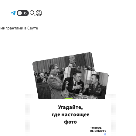
Авторизоваться
 мигрантами в Сеуте
Угадайте,
где настоящее
фото