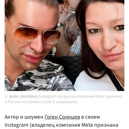
polin_davidova
/Instagram (владелец компания Meta признана
в России экстремистской и запрещена)
Актер и шоумен
Гоген Солнцев
в своем
Instagram (владелец компания Meta признана