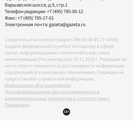
Варшавское шоссе, д.9, стр.1
Телефон редакции:
+7 (495) 785-00-12
Факс:
+7 (495) 785-17-01
Электронная почта:
gazeta@gazeta.ru
Свидетельство о регистрации СМИ Эл № ФС77-67642
выдано федеральной службой по надзору в сфере
связи, информационных технологий и массовых
коммуникаций (Роскомнадзор) 10.11.2016 г. Редакция не
несет ответственности за достоверность информации,
содержащейся в рекламных объявлениях. Редакция не
предоставляет справочной информации.
Информация об ограничениях
На информационном ресурсе применяются
рекомендательные технологии в соответствии с
Правилами
18+