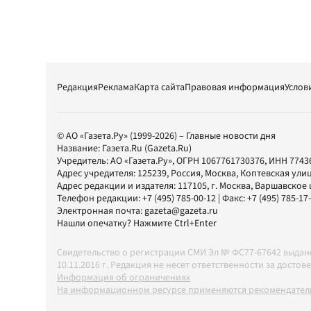
Редакция
Реклама
Карта сайта
Правовая информация
Услов
© АО «Газета.Ру» (1999-2026) – Главные новости дня
Название:
Газета.Ru
(Gazeta.Ru)
Учредитель:
АО «Газета.Ру»
, ОГРН 1067761730376, ИНН 7743
Адрес учредителя: 125239, Россия, Москва, Коптевская улиц
Адрес редакции и издателя:
117105
, г.
Москва
,
Варшавское шо
Телефон редакции:
+7 (495) 785-00-12
| Факс:
+7 (495) 785-17
Электронная почта:
gazeta@gazeta.ru
Нашли опечатку? Нажмите Ctrl+Enter
Свидетельство о регистрации СМИ Эл № ФС77-67642 выда
10.11.2016 г. Редакция не несет ответственности за дос
Информация об ограничениях
На информационном ресурсе применяются рекомендатель