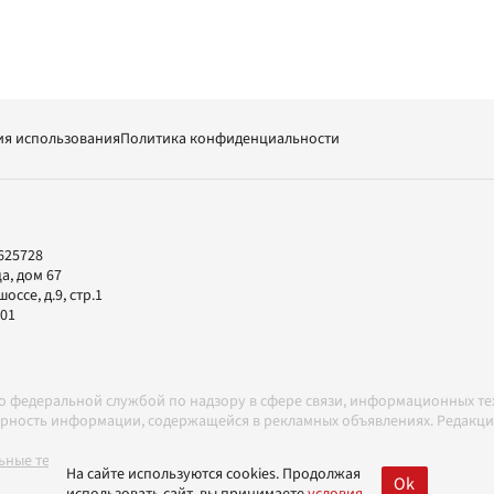
ия использования
Политика конфиденциальности
625728
а, дом 67
ссе, д.9, стр.1
-01
но федеральной службой по надзору в сфере связи, информационных т
товерность информации, содержащейся в рекламных объявлениях. Редак
ные технологии в соответствии с Правилами
На сайте используются cookies. Продолжая
Ok