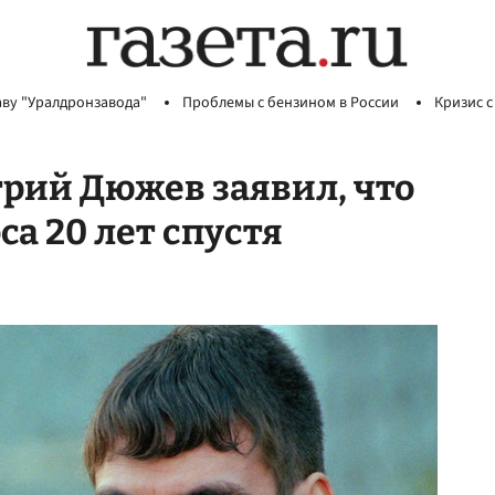
аву "Уралдронзавода"
Проблемы с бензином в России
Кризис с
рий Дюжев заявил, что
са 20 лет спустя