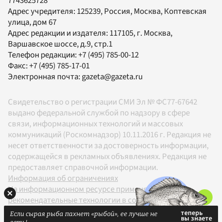
7743625728
Адрес учредителя: 125239, Россия, Москва, Коптевская
улица, дом 67
Адрес редакции и издателя:
117105
, г.
Москва
,
Варшавское шоссе, д.9, стр.1
Телефон редакции:
+7 (495) 785-00-12
Факс:
+7 (495) 785-17-01
Электронная почта:
gazeta@gazeta.ru
Свидетельство о регистрации СМИ Эл № ФС77-67642
выдано федеральной службой по надзору в сфере
связи, информационных технологий и массовых
коммуникаций (Роскомнадзор) 10.11.2016 г. Редакция не
несет ответственности за достоверность информации,
содержащейся в рекламных объявлениях. Редакция не
предоставляет справочной информации.
Информация об ограничениях
На информационном ресурсе применяются
рекомендательные технологии в соответствии с
Правилами
Если сырая рыба пахнет «рыбой», ее лучше не