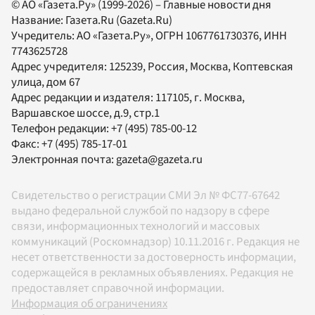
© АО «Газета.Ру» (1999-2026) – Главные новости дня
Название:
Газета.Ru
(Gazeta.Ru)
Учредитель:
АО «Газета.Ру»
, ОГРН 1067761730376, ИНН
7743625728
Адрес учредителя: 125239, Россия, Москва, Коптевская
улица, дом 67
Адрес редакции и издателя:
117105
, г.
Москва
,
Варшавское шоссе, д.9, стр.1
Телефон редакции:
+7 (495) 785-00-12
Факс:
+7 (495) 785-17-01
Электронная почта:
gazeta@gazeta.ru
Свидетельство о регистрации СМИ Эл № ФС77-67642
выдано федеральной службой по надзору в сфере
связи, информационных технологий и массовых
коммуникаций (Роскомнадзор) 10.11.2016 г. Редакция не
несет ответственности за достоверность информации,
содержащейся в рекламных объявлениях. Редакция не
предоставляет справочной информации.
Информация об ограничениях