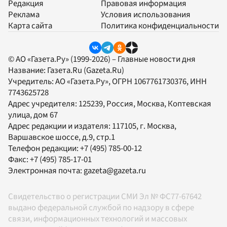
Редакция
Правовая информация
Реклама
Условия использования
Карта сайта
Политика конфиденциальности
© АО «Газета.Ру» (1999-2026) – Главные новости дня
Название:
Газета.Ru
(Gazeta.Ru)
Учредитель:
АО «Газета.Ру»
, ОГРН 1067761730376, ИНН
7743625728
Адрес учредителя: 125239, Россия, Москва, Коптевская
улица, дом 67
Адрес редакции и издателя:
117105
, г.
Москва
,
Варшавское шоссе, д.9, стр.1
Телефон редакции:
+7 (495) 785-00-12
Факс:
+7 (495) 785-17-01
Электронная почта:
gazeta@gazeta.ru
Свидетельство о регистрации СМИ Эл № ФС77-67642
выдано федеральной службой по надзору в сфере
связи, информационных технологий и массовых