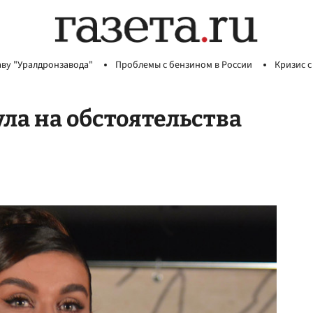
аву "Уралдронзавода"
Проблемы с бензином в России
Кризис с
ла на обстоятельства