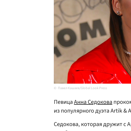
Павел Кашаев/Global Look Press
Певица
Анна Седокова
проком
из популярного дуэта Artik & A
Седокова, которая дружит с А