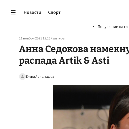
Новости
Спорт
Покушение на гл
11 ноября 2021 15:26
Культура
Анна Седокова намекну
распада Artik & Asti
Елена Арнольдова