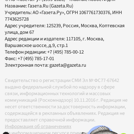
Название:
Газета.Ru
(Gazeta.Ru)
Учредитель:
АО «Газета.Ру»
, ОГРН 1067761730376, ИНН
7743625728
Адрес учредителя: 125239, Россия, Москва, Коптевская
улица, дом 67
Адрес редакции и издателя:
117105
, г.
Москва
,
Варшавское шоссе, д.9, стр.1
Телефон редакции:
+7 (495) 785-00-12
Факс:
+7 (495) 785-17-01
Электронная почта:
gazeta@gazeta.ru
Свидетельство о регистрации СМИ Эл № ФС77-67642
выдано федеральной службой по надзору в сфере
связи, информационных технологий и массовых
коммуникаций (Роскомнадзор) 10.11.2016 г. Редакция не
несет ответственности за достоверность информации,
содержащейся в рекламных объявлениях. Редакция не
предоставляет справочной информации.
Информация об ограничениях
На информационном ресурсе применяются