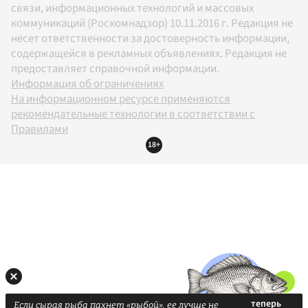
связи, информационных технологий и массовых
коммуникаций (Роскомнадзор) 10.11.2016 г. Редакция не
несет ответственности за достоверность информации,
содержащейся в рекламных объявлениях. Редакция не
предоставляет справочной информации.
Информация об ограничениях
На информационном ресурсе применяются
рекомендательные технологии в соответствии с
Правилами
18+
Если сырая рыба пахнет «рыбой», ее лучше не