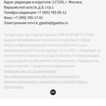
Адрес редакции и издателя:
117105
, г.
Москва
,
Варшавское шоссе, д.9, стр.1
Телефон редакции:
+7 (495) 785-00-12
Факс:
+7 (495) 785-17-01
Электронная почта:
gazeta@gazeta.ru
Свидетельство о регистрации СМИ Эл № ФС77-67642
выдано федеральной службой по надзору в сфере
связи, информационных технологий и массовых
коммуникаций (Роскомнадзор) 10.11.2016 г. Редакция не
несет ответственности за достоверность информации,
содержащейся в рекламных объявлениях. Редакция не
предоставляет справочной информации.
Информация об ограничениях
На информационном ресурсе применяются
рекомендательные технологии в соответствии с
Правилами
18+