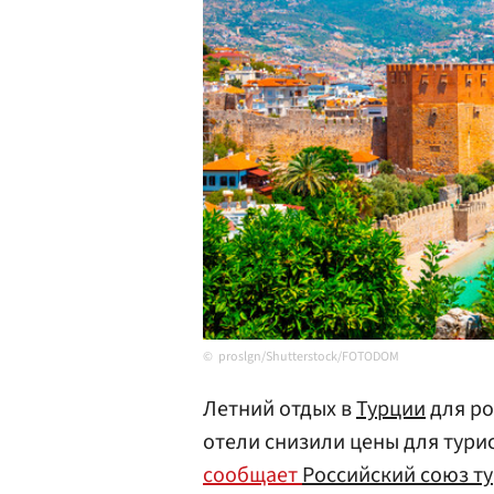
proslgn/Shutterstock/FOTODOM
Летний отдых в
Турции
для ро
отели снизили цены для тури
сообщает
Российский союз т