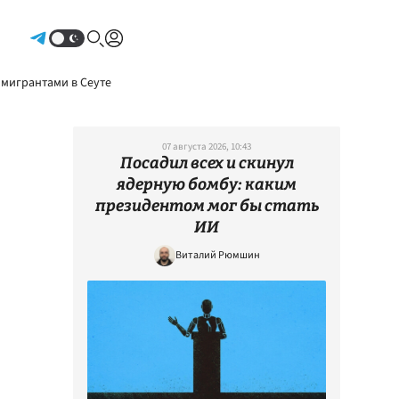
Авторизоваться
 мигрантами в Сеуте
07 августа 2026, 10:43
Посадил всех и скинул
ядерную бомбу: каким
президентом мог бы стать
ИИ
Виталий Рюмшин