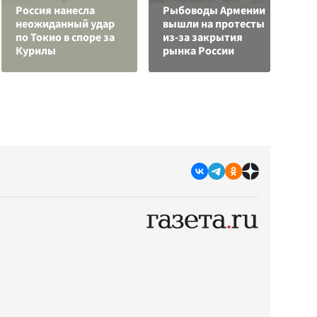
Россия нанесла
Рыбоводы Армении
К
неожиданный удар
вышли на протесты
г
по Токио в споре за
из-за закрытия
и
Курилы
рынка России
к