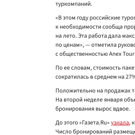
туркомпаний.
«В этом году российские тур
к необходимости сообща про
на лето. Эта работа дала ма
по ценам», — отметила руков
с общественностью Anex Tour
По ее словам, стоимость пак
сократилась в среднем на 27
Положительно на продажах т
На второй неделе января объ
бронирования вырос вдвое.
До этого «Газета.Ru»
узнала
, 
Число бронирований размеще