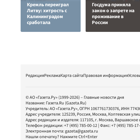
Кремль переиграл
Госдума приняла
Литву: хитрость с
закон о запрете на
Калининградом
проживание в
сработала
России
Редакция
Реклама
Карта сайта
Правовая информация
Услов
© АО «Газета.Ру» (1999-2026) – Главные новости дня
Название:
Газета.Ru
(Gazeta.Ru)
Учредитель:
АО «Газета.Ру»
, ОГРН 1067761730376, ИНН 7743
Адрес учредителя: 125239, Россия, Москва, Коптевская улиц
Адрес редакции и издателя:
117105
, г.
Москва
,
Варшавское шо
Телефон редакции:
+7 (495) 785-00-12
| Факс:
+7 (495) 785-17
Электронная почта:
gazeta@gazeta.ru
Нашли опечатку? Нажмите Ctrl+Enter