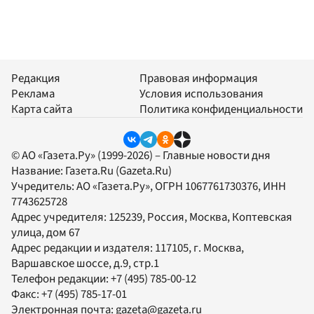
Редакция
Правовая информация
Реклама
Условия использования
Карта сайта
Политика конфиденциальности
© АО «Газета.Ру» (1999-2026) – Главные новости дня
Название:
Газета.Ru
(Gazeta.Ru)
Учредитель:
АО «Газета.Ру»
, ОГРН 1067761730376, ИНН
7743625728
Адрес учредителя: 125239, Россия, Москва, Коптевская
улица, дом 67
Адрес редакции и издателя:
117105
, г.
Москва
,
Варшавское шоссе, д.9, стр.1
Телефон редакции:
+7 (495) 785-00-12
Факс:
+7 (495) 785-17-01
Электронная почта:
gazeta@gazeta.ru