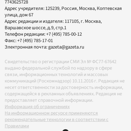
7743625728
Адрес учредителя: 125239, Россия, Москва, Коптевская
улица, дом 67
Адрес редакции и издателя:
117105
, г.
Москва
,
Варшавское шоссе, д.9, стр.1
Телефон редакции:
+7 (495) 785-00-12
Факс:
+7 (495) 785-17-01
Электронная почта:
gazeta@gazeta.ru
Свидетельство о регистрации СМИ Эл № ФС77-67642
выдано федеральной службой по надзору в сфере
связи, информационных технологий и массовых
коммуникаций (Роскомнадзор) 10.11.2016 г. Редакция не
несет ответственности за достоверность информации,
содержащейся в рекламных объявлениях. Редакция не
предоставляет справочной информации.
Информация об ограничениях
На информационном ресурсе применяются
рекомендательные технологии в соответствии с
Правилами