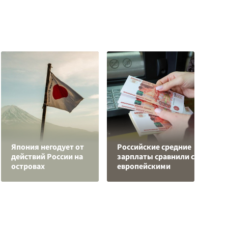
Япония негодует от
Российские средние
Р
действий России на
зарплаты сравнили с
з
островах
европейскими
с