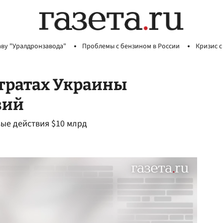
аву "Уралдронзавода"
Проблемы с бензином в России
Кризис с
 тратах Украины
вий
вые действия $10 млрд