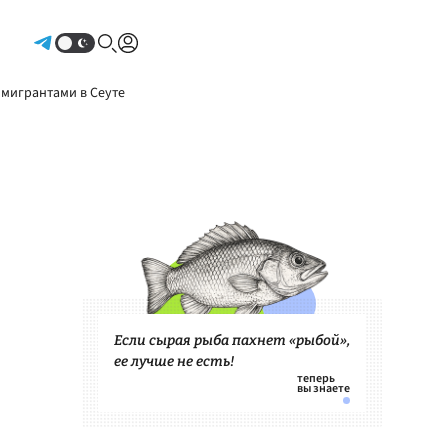
Авторизоваться
 мигрантами в Сеуте
Если сырая рыба пахнет «рыбой»,
ее лучше не есть!