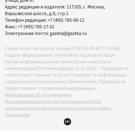
улица, дом 67
Адрес редакции и издателя:
117105
, г.
Москва
,
Варшавское шоссе, д.9, стр.1
Телефон редакции:
+7 (495) 785-00-12
Факс:
+7 (495) 785-17-01
Электронная почта:
gazeta@gazeta.ru
Свидетельство о регистрации СМИ Эл № ФС77-67642
выдано федеральной службой по надзору в сфере
связи, информационных технологий и массовых
коммуникаций (Роскомнадзор) 10.11.2016 г. Редакция не
несет ответственности за достоверность информации,
содержащейся в рекламных объявлениях. Редакция не
предоставляет справочной информации.
Информация об ограничениях
На информационном ресурсе применяются
рекомендательные технологии в соответствии с
Правилами
18+