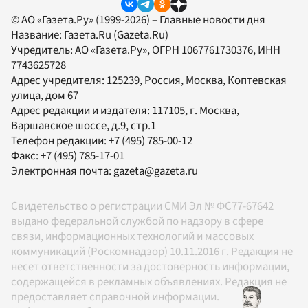
© АО «Газета.Ру» (1999-2026) – Главные новости дня
Название:
Газета.Ru
(Gazeta.Ru)
Учредитель:
АО «Газета.Ру»
, ОГРН 1067761730376, ИНН
7743625728
Адрес учредителя: 125239, Россия, Москва, Коптевская
улица, дом 67
Адрес редакции и издателя:
117105
, г.
Москва
,
Варшавское шоссе, д.9, стр.1
Телефон редакции:
+7 (495) 785-00-12
Факс:
+7 (495) 785-17-01
Электронная почта:
gazeta@gazeta.ru
Свидетельство о регистрации СМИ Эл № ФС77-67642
выдано федеральной службой по надзору в сфере
связи, информационных технологий и массовых
коммуникаций (Роскомнадзор) 10.11.2016 г. Редакция не
несет ответственности за достоверность информации,
содержащейся в рекламных объявлениях. Редакция не
предоставляет справочной информации.