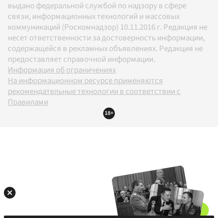
выдано федеральной службой по надзору в сфере
связи, информационных технологий и массовых
коммуникаций (Роскомнадзор) 10.11.2016 г. Редакция не
несет ответственности за достоверность информации,
содержащейся в рекламных объявлениях. Редакция не
предоставляет справочной информации.
Информация об ограничениях
На информационном ресурсе применяются
рекомендательные технологии в соответствии с
Правилами
18+