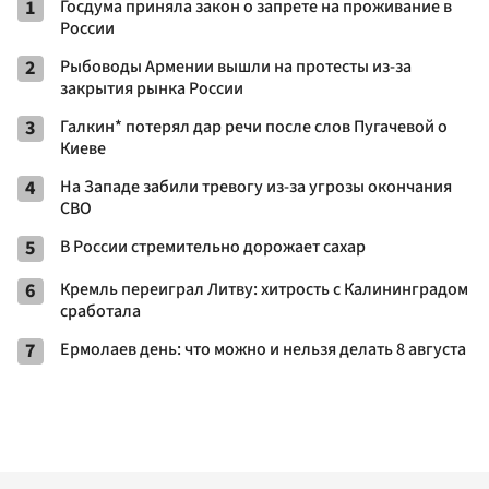
1
Госдума приняла закон о запрете на проживание в
России
2
Рыбоводы Армении вышли на протесты из-за
закрытия рынка России
3
Галкин* потерял дар речи после слов Пугачевой о
Киеве
4
На Западе забили тревогу из-за угрозы окончания
СВО
5
В России стремительно дорожает сахар
6
Кремль переиграл Литву: хитрость с Калининградом
сработала
7
Ермолаев день: что можно и нельзя делать 8 августа