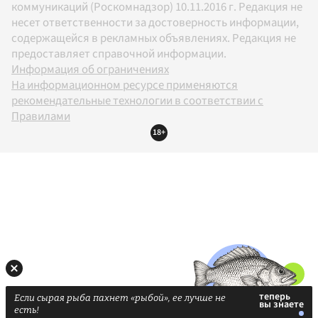
коммуникаций (Роскомнадзор) 10.11.2016 г. Редакция не
несет ответственности за достоверность информации,
содержащейся в рекламных объявлениях. Редакция не
предоставляет справочной информации.
Информация об ограничениях
На информационном ресурсе применяются
рекомендательные технологии в соответствии с
Правилами
18+
Если сырая рыба пахнет «рыбой», ее лучше не
есть!