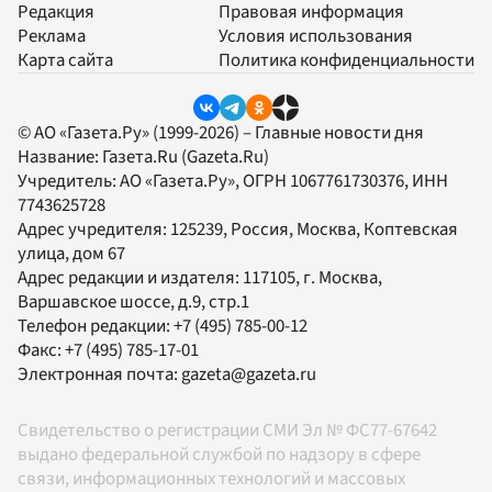
Редакция
Правовая информация
Реклама
Условия использования
Карта сайта
Политика конфиденциальности
© АО «Газета.Ру» (1999-2026) – Главные новости дня
Название:
Газета.Ru
(Gazeta.Ru)
Учредитель:
АО «Газета.Ру»
, ОГРН 1067761730376, ИНН
7743625728
Адрес учредителя: 125239, Россия, Москва, Коптевская
улица, дом 67
Адрес редакции и издателя:
117105
, г.
Москва
,
Варшавское шоссе, д.9, стр.1
Телефон редакции:
+7 (495) 785-00-12
Факс:
+7 (495) 785-17-01
Электронная почта:
gazeta@gazeta.ru
Свидетельство о регистрации СМИ Эл № ФС77-67642
выдано федеральной службой по надзору в сфере
связи, информационных технологий и массовых