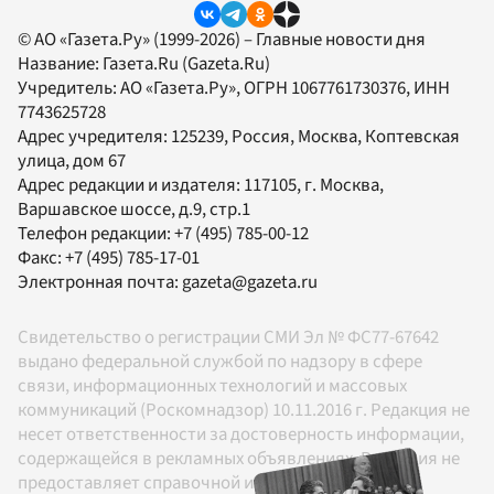
© АО «Газета.Ру» (1999-2026) – Главные новости дня
Название:
Газета.Ru
(Gazeta.Ru)
Учредитель:
АО «Газета.Ру»
, ОГРН 1067761730376, ИНН
7743625728
Адрес учредителя: 125239, Россия, Москва, Коптевская
улица, дом 67
Адрес редакции и издателя:
117105
, г.
Москва
,
Варшавское шоссе, д.9, стр.1
Телефон редакции:
+7 (495) 785-00-12
Факс:
+7 (495) 785-17-01
Электронная почта:
gazeta@gazeta.ru
Свидетельство о регистрации СМИ Эл № ФС77-67642
выдано федеральной службой по надзору в сфере
связи, информационных технологий и массовых
коммуникаций (Роскомнадзор) 10.11.2016 г. Редакция не
несет ответственности за достоверность информации,
содержащейся в рекламных объявлениях. Редакция не
предоставляет справочной информации.