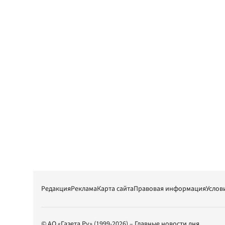
Редакция
Реклама
Карта сайта
Правовая информация
Услов
© АО «Газета.Ру» (1999-2026) – Главные новости дня