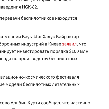
наведения HGK-82.
 передачи беспилотников находится
компании Bayraktar Халук Байрактар
боронных индустрий в
Киеве
заявил
, что
анирует инвестировать порядка $100 млн
авода по производству беспилотных
авиационно-космического фестиваля
ие модели беспилотных летательных
осово
Альбин Курти
сообщал, что частично