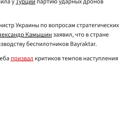
пила у
Турции
партию ударных дронов
инистр Украины по вопросам стратегических
лександр Камышин
заявил, что в стране
зводству беспилотников Bayraktar.
леба
призвал
критиков темпов наступления