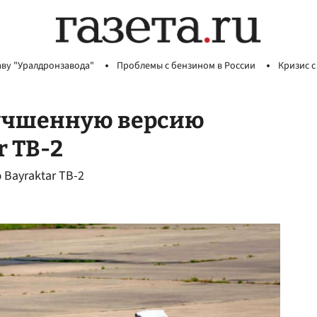
аву "Уралдронзавода"
Проблемы с бензином в России
Кризис с
лучшенную версию
r TB-2
Bayraktar TB-2