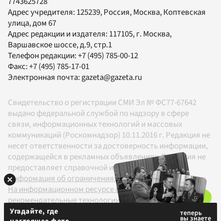
7743625728
Адрес учредителя: 125239, Россия, Москва, Коптевская
улица, дом 67
Адрес редакции и издателя:
117105
, г.
Москва
,
Варшавское шоссе, д.9, стр.1
Телефон редакции:
+7 (495) 785-00-12
Факс:
+7 (495) 785-17-01
Электронная почта:
gazeta@gazeta.ru
Свидетельство о регистрации СМИ Эл № ФС77-67642
выдано федеральной службой по надзору в сфере
связи, информационных технологий и массовых
коммуникаций (Роскомнадзор) 10.11.2016 г. Редакция не
несет ответственности за достоверность информации,
содержащейся в рекламных объявлениях. Редакция не
предоставляет справочной информации.
Информация об ограничениях
На информационном ресурсе применяются
рекомендательные технологии в соответствии с
Правилами
Угадайте, где