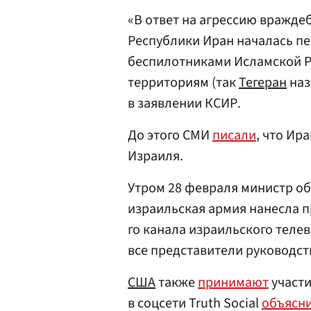
«В ответ на агрессию вражде
Республики Иран началась пе
беспилотниками Исламской 
территориям (так
Тегеран
наз
в заявлении КСИР.
До этого СМИ
писали
, что Ир
Израиля.
Утром 28 февраля министр о
израильская армия нанесла п
го канала израильского теле
все представители руководст
США
также
принимают
участи
в соцсети Truth Social
объясн