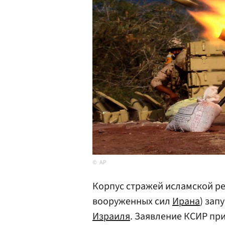
AP
Корпус стражей исламской р
вооруженных сил
Ирана
) зап
Израиля
. Заявление КСИР пр