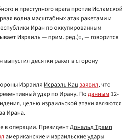
бного и преступного врага против Исламской
рвая волна масштабных атак ракетами и
Республики Иран по оккупированным
ывает Израиль — прим. ред.)», — говорится
ан выпустил десятки ракет в сторону
бороны Израиля
Исраэль Кац
заявил
, что
ревентивный удар по Ирану. По
данным
12-
видения, целью израильской атаки являются
ва Ирана.
е в операции. Президент
Дональд Трамп
ил
американские и израильские удары