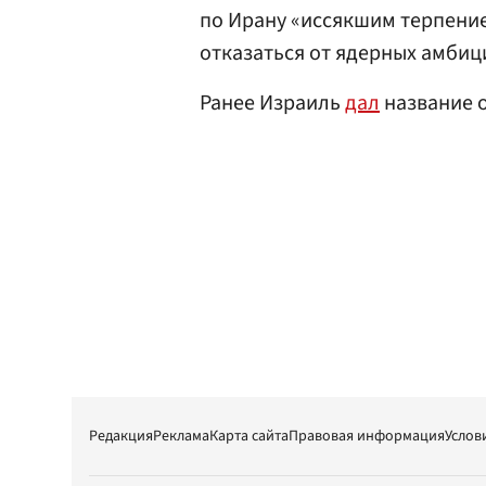
по Ирану «иссякшим терпение
отказаться от ядерных амбиц
Ранее Израиль
дал
название 
Редакция
Реклама
Карта сайта
Правовая информация
Услов