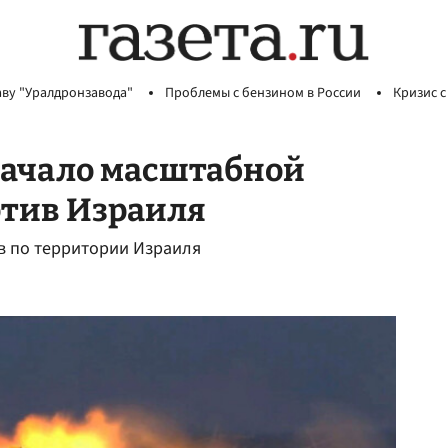
аву "Уралдронзавода"
Проблемы с бензином в России
Кризис с
начало масштабной
отив Израиля
в по территории Израиля