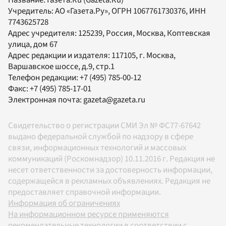
Название:
Газета.Ru
(Gazeta.Ru)
Учредитель:
АО «Газета.Ру»
, ОГРН 1067761730376, ИНН
7743625728
Адрес учредителя: 125239, Россия, Москва, Коптевская
улица, дом 67
Адрес редакции и издателя:
117105
, г.
Москва
,
Варшавское шоссе, д.9, стр.1
Телефон редакции:
+7 (495) 785-00-12
Факс:
+7 (495) 785-17-01
Электронная почта:
gazeta@gazeta.ru
Свидетельство о регистрации СМИ Эл № ФС77-67642
выдано федеральной службой по надзору в сфере
связи, информационных технологий и массовых
коммуникаций (Роскомнадзор) 10.11.2016 г. Редакция не
несет ответственности за достоверность информации,
содержащейся в рекламных объявлениях. Редакция не
предоставляет справочной информации.
Информация об ограничениях
На информационном ресурсе применяются
рекомендательные технологии в соответствии с