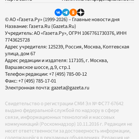
© АО «Газета.Ру» (1999-2026) – Главные новости дня
Название:
Газета.Ru
(Gazeta.Ru)
Учредитель:
АО «Газета.Ру»
, ОГРН 1067761730376, ИНН
7743625728
Адрес учредителя: 125239, Россия, Москва, Коптевская
улица, дом 67
Адрес редакции и издателя:
117105
, г.
Москва
,
Варшавское шоссе, д.9, стр.1
Телефон редакции:
+7 (495) 785-00-12
Факс:
+7 (495) 785-17-01
Электронная почта:
gazeta@gazeta.ru
Свидетельство о регистрации СМИ Эл № ФС77-67642
выдано федеральной службой по надзору в сфере
связи, информационных технологий и массовых
коммуникаций (Роскомнадзор) 10.11.2016 г. Редакция не
несет ответственности за достоверность информации,
содержащейся в рекламных объявлениях. Редакция не