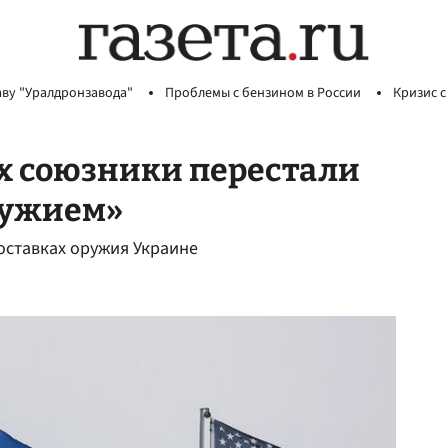
аву "Уралдронзавода"
Проблемы с бензином в России
Кризис с
х союзники перестали
ружием»
оставках оружия Украине