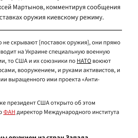
ексей Мартынов, комментируя сообщения
ставках оружия киевскому режиму.
о не скрывают [поставок оружия], они прямо
роводит на Украине специальную военную
и, то США и их союзники по
НАТО
воюют
рсами, вооружением, и руками активистов, и
рии выращенного ими проекта «Анти-
же президент США открыто об этом
ью
ФАН
директор Международного института
ны оружием из стран Запада