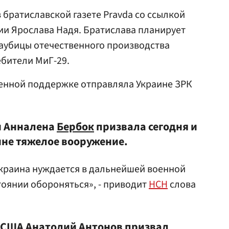
 братиславской газете Pravda со ссылкой
ии Ярослава Надя. Братислава планирует
аубицы отечественного производства
ебители МиГ-29.
оенной поддержке отправляла Украине ЗРК
и Анналена
Бербок
призвала сегодня и
ине тяжелое вооружение.
Украина нуждается в дальнейшей военной
тоянии обороняться», - приводит
НСН
слова
в США Анатолий
Антонов
призвал