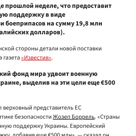
це прошлой неделе, что предоставит
ую поддержку в виде
и боеприпасов на сумму 19,8 млн
ралийских долларов).
инской стороны детали новой поставки
а газета
«Известия»
.
ский фонд мира удвоит военную
краине, выделив на эти цели еще €500
л верховный представитель ЕС
итике безопасности
Жозеп Боррель
. «Страны
енную поддержку Украины. Европейский
жку, добавив еще €500 млн», — сказал он