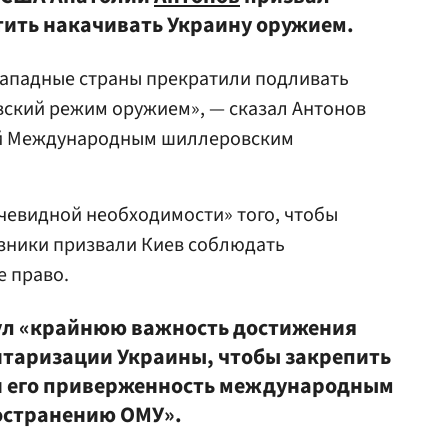
ить накачивать Украину оружием.
западные страны прекратили подливать
евский режим оружием», — сказал Антонов
й Международным шиллеровским
чевидной необходимости» того, чтобы
зники призвали Киев соблюдать
 право.
ул «крайнюю важность достижения
таризации Украины, чтобы закрепить
 и его приверженность международным
остранению ОМУ».