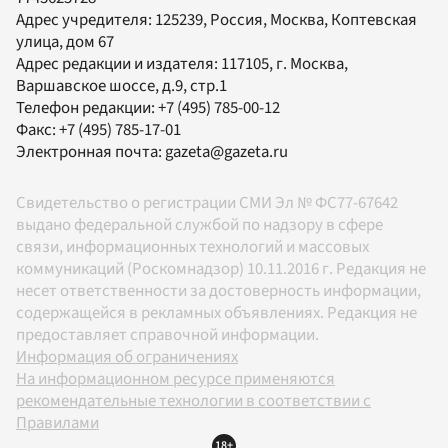
Адрес учредителя: 125239, Россия, Москва, Коптевская
улица, дом 67
Адрес редакции и издателя:
117105
, г.
Москва
,
Варшавское шоссе, д.9, стр.1
Телефон редакции:
+7 (495) 785-00-12
Факс:
+7 (495) 785-17-01
Электронная почта:
gazeta@gazeta.ru
Свидетельство о регистрации СМИ Эл № ФС77-67642
выдано федеральной службой по надзору в сфере
связи, информационных технологий и массовых
коммуникаций (Роскомнадзор) 10.11.2016 г. Редакция не
несет ответственности за достоверность информации,
содержащейся в рекламных объявлениях. Редакция не
предоставляет справочной информации.
Информация об ограничениях
На информационном ресурсе применяются
рекомендательные технологии в соответствии с
Правилами
18+