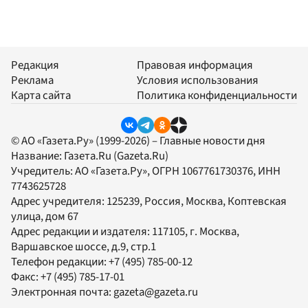
Редакция
Правовая информация
Реклама
Условия использования
Карта сайта
Политика конфиденциальности
© АО «Газета.Ру» (1999-2026) – Главные новости дня
Название:
Газета.Ru
(Gazeta.Ru)
Учредитель:
АО «Газета.Ру»
, ОГРН 1067761730376, ИНН
7743625728
Адрес учредителя: 125239, Россия, Москва, Коптевская
улица, дом 67
Адрес редакции и издателя:
117105
, г.
Москва
,
Варшавское шоссе, д.9, стр.1
Телефон редакции:
+7 (495) 785-00-12
Факс:
+7 (495) 785-17-01
Электронная почта:
gazeta@gazeta.ru