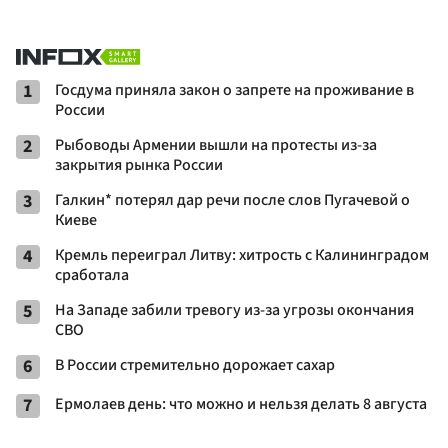
1
Госдума приняла закон о запрете на проживание в
России
2
Рыбоводы Армении вышли на протесты из-за
закрытия рынка России
3
Галкин* потерял дар речи после слов Пугачевой о
Киеве
4
Кремль переиграл Литву: хитрость с Калининградом
сработала
5
На Западе забили тревогу из-за угрозы окончания
СВО
6
В России стремительно дорожает сахар
7
Ермолаев день: что можно и нельзя делать 8 августа